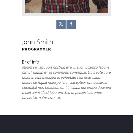
John Smith
PROGRAMMER
Brief info
Minim veniam, quis nostrud exercitation ullamco laboris
nisi ut aliquip ex ea commodo consequat. Duis aute irure
dolor in reprehenderit in voluptate velit esse cillum
dolore eu fugiat nulla pariatur. Excepteur sint occaecat
cupidatat non proident, sunt in culpa qui officia deserunt
mollit anim id est laborum. Sed ut perspiciatis unde
omnis iste natus error sit.