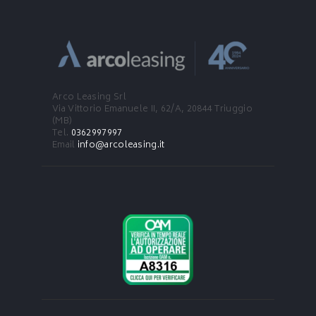
Arco Leasing Srl
Via Vittorio Emanuele II, 62/A,
20844 Triuggio
(MB)
Tel.
0362997997
Email
info@arcoleasing.it